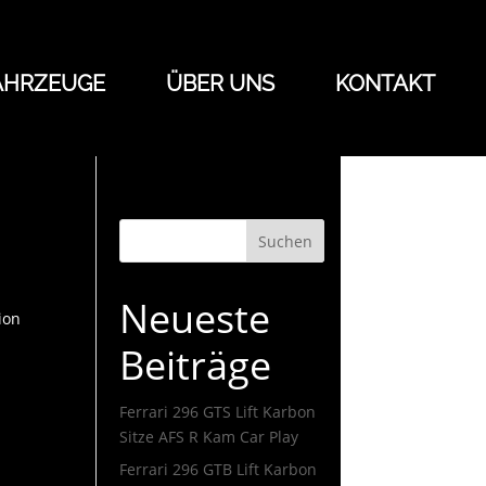
AHRZEUGE
ÜBER UNS
KONTAKT
Suchen
Neueste
ion
Beiträge
Ferrari 296 GTS Lift Karbon
Sitze AFS R Kam Car Play
Ferrari 296 GTB Lift Karbon