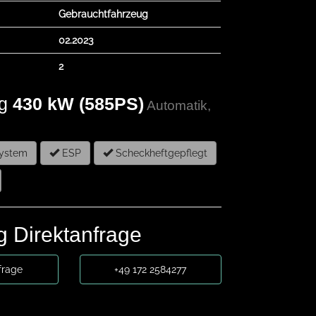
Gebrauchtfahrzeug
02.2023
2
g
430 kW (585PS)
Automatik,
system
ESP
Scheckheftgepflegt
 Direktanfrage
frage
+49 172 2584277