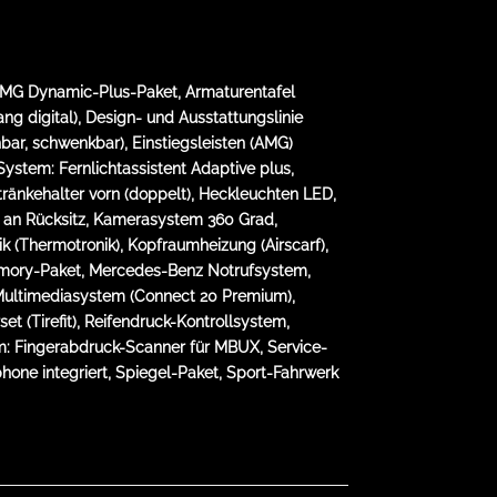
, AMG Dynamic-Plus-Paket, Armaturentafel
g digital), Design- und Ausstattungslinie
bar, schwenkbar), Einstiegsleisten (AMG)
System: Fernlichtassistent Adaptive plus,
ränkehalter vorn (doppelt), Heckleuchten LED,
z an Rücksitz, Kamerasystem 360 Grad,
ik (Thermotronik), Kopfraumheizung (Airscarf),
Memory-Paket, Mercedes-Benz Notrufsystem,
Multimediasystem (Connect 20 Premium),
t (Tirefit), Reifendruck-Kontrollsystem,
em: Fingerabdruck-Scanner für MBUX, Service-
phone integriert, Spiegel-Paket, Sport-Fahrwerk