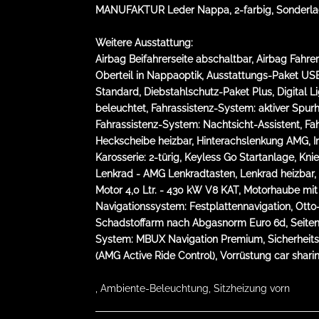
MANUFAKTUR Leder Nappa, 2-farbig, Sonderlack
Weitere Ausstattung:
Airbag Beifahrerseite abschaltbar, Airbag Fahr
Oberteil in Nappaoptik, Ausstattungs-Paket USB
Standard, Diebstahlschutz-Paket Plus, Digital L
beleuchtet, Fahrassistenz-System: aktiver Spurh
Fahrassistenz-System: Nachtsicht-Assistent, F
Heckscheibe heizbar, Hinterachslenkung AMG, I
Karosserie: 2-türig, Keyless Go Startanlage, Kni
Lenkrad - AMG Lenkradtasten, Lenkrad heizbar,
Motor 4,0 Ltr. - 430 kW V8 KAT, Motorhaube 
Navigationssystem: Festplattennavigation, Otto-
Schadstoffarm nach Abgasnorm Euro 6d, Seitena
System: MBUX Navigation Premium, Sicherheitsgur
(AMG Active Ride Control), Vorrüstung car shari
, Ambiente-Beleuchtung, Sitzheizung vorn