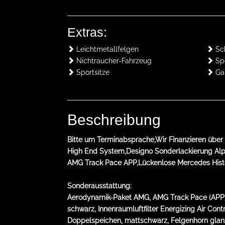
Extras:
Leichtmetallfelgen
Sch
Nichtraucher-Fahrzeug
Spo
Sportsitze
Gar
Beschreibung
Bitte um Terminabsprache,Wir Finanzieren über
High End System,Designo Sonderlackierung Alp
AMG Track Pace APP,Lückenlose Mercedes Histor
Sonderausstattung:
Aerodynamik-Paket AMG, AMG Track Pace (APP),
schwarz, Innenraumluftfilter Energizing Air Con
Doppelspeichen, mattschwarz, Felgenhorn glanz