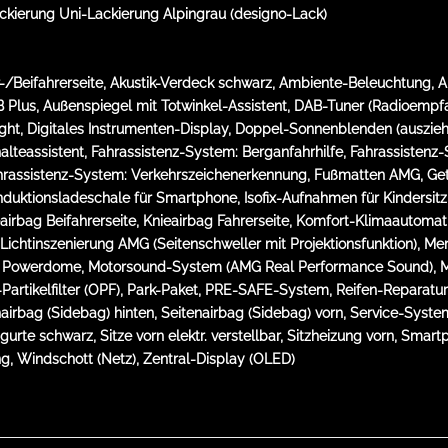
ierung Uni-Lackierung Alpingrau (designo-Lack)
er-/Beifahrerseite, Akustik-Verdeck schwarz, Ambiente-Beleuchtung
 Plus, Außenspiegel mit Totwinkel-Assistent, DAB-Tuner (Radioempfan
ight, Digitales Instrumenten-Display, Doppel-Sonnenblenden (auszieh
alteassistent, Fahrassistenz-System: Berganfahrhilfe, Fahrassistenz-
ahrassistenz-System: Verkehrszeichenerkennung, Fußmatten AMG, Get
nduktionsladeschale für Smartphone, Isofix-Aufnahmen für Kindersit
eairbag Beifahrerseite, Knieairbag Fahrerseite, Komfort-Klimaautomat
 Lichtinszenierung AMG (Seitenschweller mit Projektionsfunktion), 
mit Powerdome, Motorsound-System (AMG Real Performance Sound), 
Partikelfilter (OPF), Park-Paket, PRE-SAFE-System, Reifen-Reparaturse
irbag (Sidebag) hinten, Seitenairbag (Sidebag) vorn, Service-Syst
te schwarz, Sitze vorn elektr. verstellbar, Sitzheizung vorn, Smart
ng, Windschott (Netz), Zentral-Display (OLED)