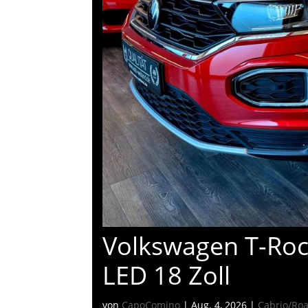
Volkswagen T-Roc
LED 18 Zoll
von
CapoComino
|
Aug. 4, 2026
|
Cabrio/Ro