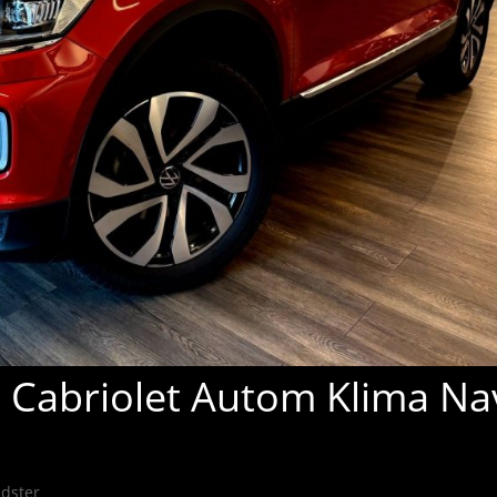
 Cabriolet Autom Klima Na
adster