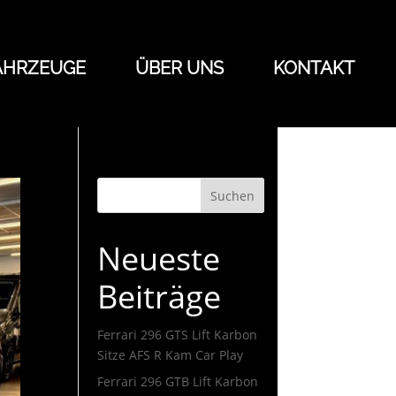
AHRZEUGE
ÜBER UNS
KONTAKT
Suchen
Neueste
Beiträge
Ferrari 296 GTS Lift Karbon
Sitze AFS R Kam Car Play
Ferrari 296 GTB Lift Karbon