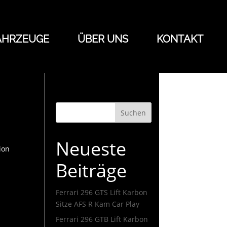
AHRZEUGE
ÜBER UNS
KONTAKT
Suchen
Neueste
ion
Beiträge
Ferrari 296 GTS Lift Karbon
Sitze AFS R Kam Car Play
Ferrari 296 GTB Lift Karbon