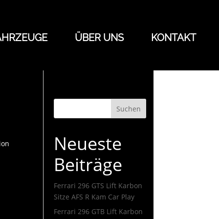
AHRZEUGE
ÜBER UNS
KONTAKT
Suchen
Neueste
ion
Beiträge
Ferrari 296 GTS Lift Karbon
Sitze AFS R Kam Car Play
Ferrari 296 GTB Lift Karbon