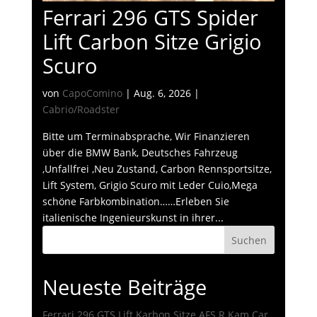
Ferrari 296 GTS Spider
Lift Carbon Sitze Grigio
Scuro
von
CapoComino
|
Aug. 6, 2026
|
Cabrio/Roadster
Bitte um Terminabsprache, Wir Finanzieren
über die BMW Bank, Deutsches Fahrzeug
,Unfallfrei ,Neu Zustand, Carbon Rennsportsitze,
Lift System, Grigio Scuro mit Leder Cuio,Mega
schöne Farbkombination……Erleben Sie
italienische Ingenieurskunst in ihrer...
Suchen
Neueste Beiträge
Ferrari 296 GTS Lift Karbon Sitze AFS R Kam Car