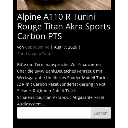
Alpine A110 R Turini
Rouge Titan Akra Sports
Carbon PTS
von
CapoComino
|
Aug. 7, 2026
|
Sportwagen/Coupé
Bitte um Terminabsprache, Wir Finanzieren
über die BMW Bank,Deutsches Fahrzeug mit
Werksgarantie,Limitiertes Sonder Modell Turini
/2 R mit Carbon Paket,Sonderlackierung in Rot
Seismic Rot,Innen Sabelt Track
Schalensitze,Titan Akrapovic Abgasanle,,Focal
Audiosystem...
Suchen