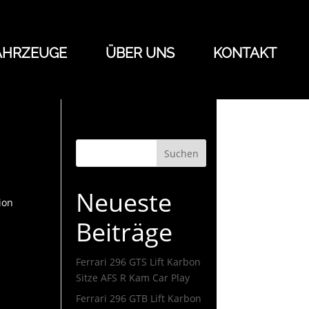
AHRZEUGE
ÜBER UNS
KONTAKT
Suchen
Neueste
ion
Beiträge
Ferrari 296 GTS Lift Karbon
Sitze AFS R Kam Car Play
Ferrari 296 GTB Lift Karbon