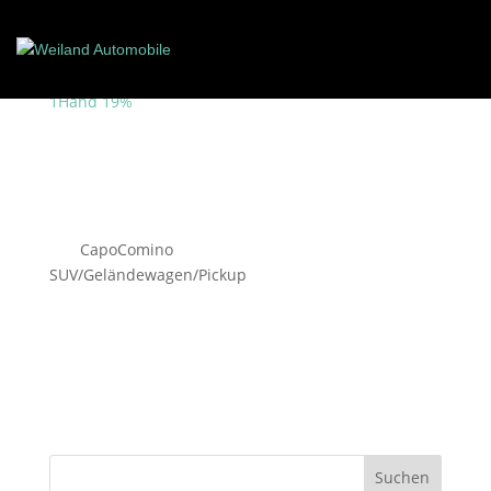
Bentley Bentayga Mulliner
V8 100 Jahre Bentley
1Hand 19%
von
CapoComino
|
Aug. 4, 2026
|
SUV/Geländewagen/Pickup
Bitte um Terminabsprache, Wir Finanzieren über die
BMW Bank, 1.Hand, Deutsches Fahrzeug, Unfallfrei,
Lückenlose Bentley Historie mit Belege,
Jubiläumsmodell 100 Jahre Bentley inkl. Mulliner
Paket, Komplett im Erstlack und in einem Neuwagen
Zustand !!! Sehr hoher...
Suchen