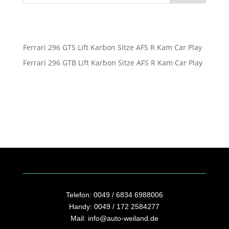
Neueste Beiträge
Ferrari 296 GTS Lift Karbon Sitze AFS R Kam Car Play
Ferrari 296 GTB Lift Karbon Sitze AFS R Kam Car Play
Neueste Kommentare
Es sind keine Kommentare vorhanden.
Telefon:
0049 / 6834 6988006
Handy:
0049 / 172 2584277
Mail:
info@auto-weiland.de