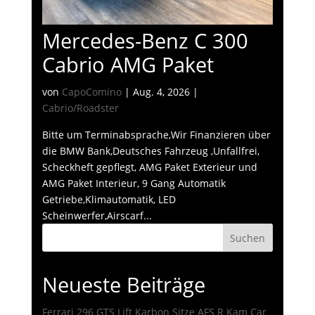
Mercedes-Benz C 300
Cabrio AMG Paket
von
CapoComino
|
Aug. 4, 2026
|
Cabrio/Roadster
Bitte um Terminabsprache,Wir Finanzieren über
die BMW Bank,Deutsches Fahrzeug ,Unfallfrei,
Scheckheft gepflegt, AMG Paket Exterieur und
AMG Paket Interieur, 9 Gang Automatik
Getriebe,Klimautomatik, LED
Scheinwerfer,Airscarf...
Suchen
Neueste Beiträge
Ferrari 296 GTS Lift Karbon Sitze AFS R Kam Car